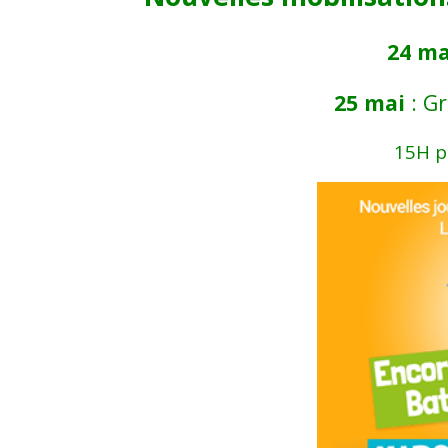
24 ma
25 mai
: G
15H p