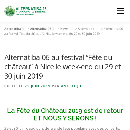
Aller
au
Menu
contenu
Alternatiba
>
Alternatiba 06
>
News
>
Alternatiba
>
Alternatiba 06
NOUS DÉCOUVRIR
AGIR
SE FORMER
au festival “Fête du château” à Nice le week-end du 29 et 30 juin 2019
Alternatiba 06 au festival “Fête du
NOUS REJOINDRE
château” à Nice le week-end du 29 et
30 juin 2019
PUBLIÉ LE
25 JUIN 2019
PAR
ANGELIQUE
La Fête du Château
2019 est de retour
ET NOUS Y SERONS !
29 et 30 juin, deux jours de grande fête populaire avec des concerts,