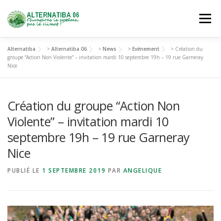
Aller
au
Menu
contenu
Alternatiba
>
Alternatiba 06
>
News
>
Evénement
>
Création du
NOUS DÉCOUVRIR
AGIR
SE FORMER
groupe “Action Non Violente” – invitation mardi 10 septembre 19h – 19 rue Garneray
Nice
NOUS REJOINDRE
Création du groupe “Action Non
Violente” – invitation mardi 10
septembre 19h – 19 rue Garneray
Nice
PUBLIÉ LE
1 SEPTEMBRE 2019
PAR
ANGELIQUE