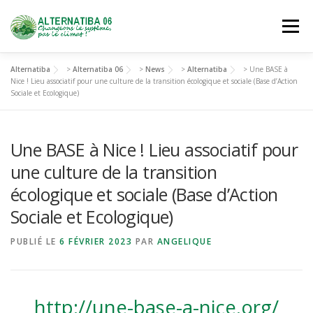
Aller
au
Menu
contenu
Alternatiba
>
Alternatiba 06
>
News
>
Alternatiba
>
Une BASE à
NOUS DÉCOUVRIR
AGIR
SE FORMER
Nice ! Lieu associatif pour une culture de la transition écologique et sociale (Base d’Action
Sociale et Ecologique)
NOUS REJOINDRE
Une BASE à Nice ! Lieu associatif pour
une culture de la transition
écologique et sociale (Base d’Action
Sociale et Ecologique)
PUBLIÉ LE
6 FÉVRIER 2023
PAR
ANGELIQUE
http://une-base-a-nice.org/