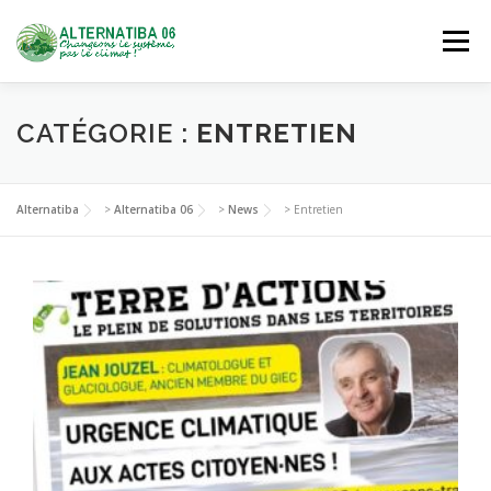
Aller
au
Menu
contenu
NOUS DÉCOUVRIR
AGIR
SE FORMER
CATÉGORIE :
ENTRETIEN
NOUS REJOINDRE
Alternatiba
>
Alternatiba 06
>
News
>
Entretien