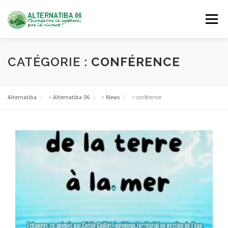
Aller
au
Menu
contenu
NOUS DÉCOUVRIR
AGIR
SE FORMER
CATÉGORIE :
CONFÉRENCE
NOUS REJOINDRE
Alternatiba
>
Alternatiba 06
>
News
>
conférence