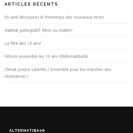
n
ARTICLES RÉCENTS
d
En avril découvrez le Printemps des nouveaux récits
e
s
Habitat participatif: Rêve ou réalité?
a
r
La fête des 10 ans!
t
Fêtons ensemble les 10 ans d’Alternatiba06
i
c
Climat Justice Libertés ! Ensemble pour les marches des
l
résistances !
e
s
ALTERNATIBA06