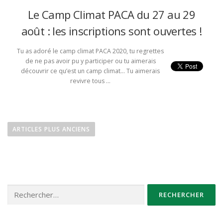
Le Camp Climat PACA du 27 au 29
août : les inscriptions sont ouvertes !
Tu as adoré le camp climat PACA 2020, tu regrettes
de ne pas avoir pu y participer ou tu aimerais
découvrir ce qu’est un camp climat… Tu aimerais
revivre tous …
N
a
ARTICLES PLUS ANCIENS
v
i
g
a
Rechercher :
t
i
o