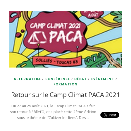
ALTERNATIBA
/
CONFÉRENCE
/
DÉBAT
/
EVÉNEMENT
/
FORMATION
Retour sur le Camp Climat PACA 2021
Du 27 au 29 août 2021, le Camp Climat PACA a fait
son retour à Sôllei’O, et a placé cette 2ème édition
sous le thème de “Cultiver les liens”. Des …