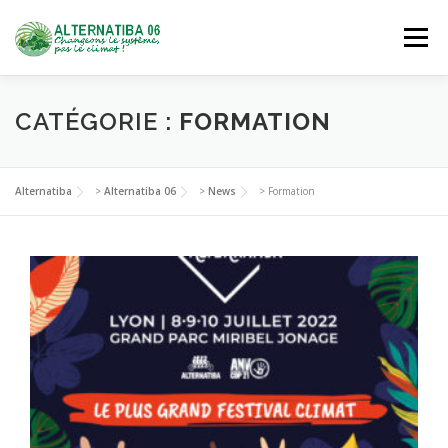
Aller
au
Menu
contenu
NOUS DÉCOUVRIR
AGIR
SE FORMER
CATÉGORIE :
FORMATION
NOUS REJOINDRE
Alternatiba
>
Alternatiba 06
>
News
>
Formation