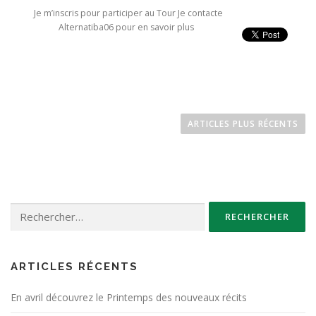
Je m’inscris pour participer au Tour Je contacte
Alternatiba06 pour en savoir plus
N
a
ARTICLES PLUS RÉCENTS
v
i
g
a
Rechercher :
t
i
o
n
ARTICLES RÉCENTS
d
En avril découvrez le Printemps des nouveaux récits
e