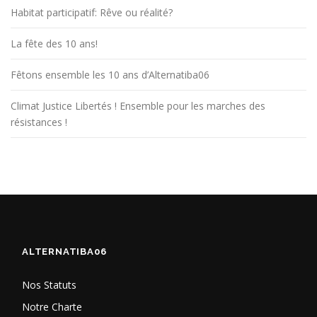
s
Habitat participatif: Rêve ou réalité?
a
r
La fête des 10 ans!
t
Fêtons ensemble les 10 ans d’Alternatiba06
i
c
Climat Justice Libertés ! Ensemble pour les marches des
l
résistances !
e
s
ALTERNATIBA06
Nos Statuts
Notre Charte