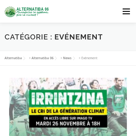
Aller
au
Menu
contenu
NOUS DÉCOUVRIR
AGIR
SE FORMER
CATÉGORIE :
EVÉNEMENT
NOUS REJOINDRE
Alternatiba
>
Alternatiba 06
>
News
>
Evénement