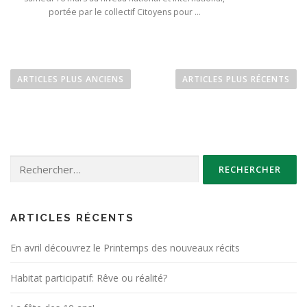
portée par le collectif Citoyens pour …
N
a
ARTICLES PLUS ANCIENS
ARTICLES PLUS RÉCENTS
v
i
g
a
Rechercher :
t
i
o
n
ARTICLES RÉCENTS
d
En avril découvrez le Printemps des nouveaux récits
e
s
Habitat participatif: Rêve ou réalité?
a