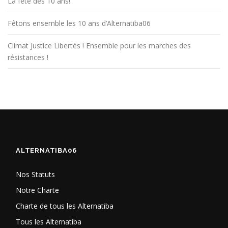
r
La fête des 10 ans!
t
Fêtons ensemble les 10 ans d’Alternatiba06
i
c
Climat Justice Libertés ! Ensemble pour les marches des
l
résistances !
e
s
ALTERNATIBA06
Nos Statuts
Notre Charte
Charte de tous les Alternatiba
Tous les Alternatiba