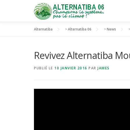
Aller
au
contenu
Alternatiba
>
Alternatiba 06
>
News
Revivez Alternatiba Mo
PUBLIÉ LE
10 JANVIER 2016
PAR
JAMES