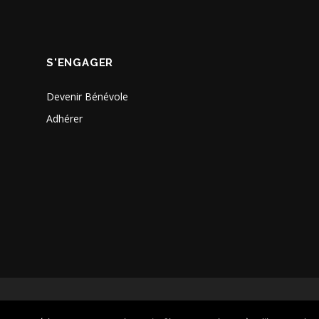
S'ENGAGER
Devenir Bénévole
Adhérer
semble, construisons un monde meilleur en relevant le défi climatiqu