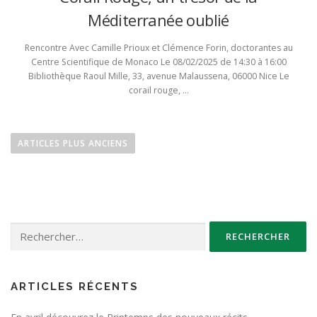
Méditerranée oublié
Rencontre Avec Camille Prioux et Clémence Forin, doctorantes au
Centre Scientifique de Monaco Le 08/02/2025 de 14:30 à 16:00
Bibliothèque Raoul Mille, 33, avenue Malaussena, 06000 Nice Le
corail rouge, …
N
a
ARTICLES PLUS ANCIENS
v
i
g
a
Rechercher :
t
i
o
n
ARTICLES RÉCENTS
d