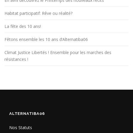
En avril découvrez le Printemps des nouveaux récits
e
s
Habitat participatif: Rêve ou réalité?
a
r
La fête des 10 ans!
t
Fêtons ensemble les 10 ans d’Alternatiba06
i
c
Climat Justice Libertés ! Ensemble pour les marches des
l
résistances !
e
s
ALTERNATIBA06
Nos Statuts