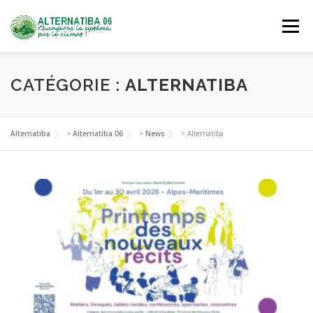
Aller
au
Menu
contenu
NOUS DÉCOUVRIR
AGIR
SE FORMER
CATÉGORIE :
ALTERNATIBA
NOUS REJOINDRE
Alternatiba
>
Alternatiba 06
>
News
>
Alternatiba