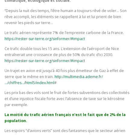
climatique, écologique et sociale.
“Depuis la nuit des temps, l’être humain a toujours rêvé de voler… Son
rêve accompli, les éléments se rappellent à lui et lui prient de bien
revenir les pieds sur terre…
Le trafic aérien représente 7% de l’empreinte carbone de la France.
https://rester-sur-terre.org/sinformer/#impact
Ce trafic double tous les 15 ans. L’extension de l’aéroport de Nice
entraînerait une croissance de plus de 50% du trafic d’ici 2030.
https://rester-sur-terre.org/sinformer/#impact
Un trajet en avion est jusqu’à 40 fois plus émetteur de Gaz à effet de
serre que le même en train.
http://multimedia.ademe.fr/
…/chiffres…/html5/index.html
#
Les prix bas des vols sont le fruit de fortes subventions des collectivités
et d’une injustice fiscale forte avec l’absence de taxe sur le kérosène
par exemple.
La moitié du trafic aérien français n’est le fait que de 2% de la
population.
Les espoirs “d’avions verts” sont des fantasmes que le secteur aérien