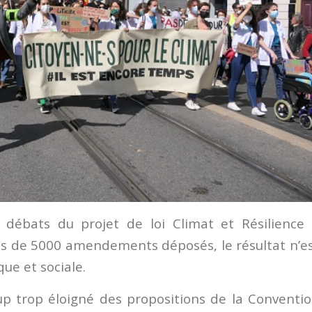
débats du projet de loi Climat et Résilience
us de 5000 amendements déposés, le résultat n’e
que et sociale.
up trop éloigné des propositions de la Conventi