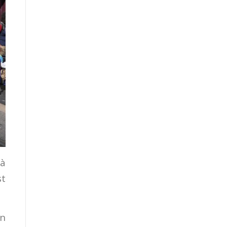
 à
st
on